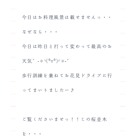
今日はお料理風景は載せませんっ・・
なぜなら・・・
今日は昨日と打って変わって最高のお
天気°˖✧◝(⁰▿⁰)◜✧˖°
歩行訓練を兼ねてお花見ドライブに行
ってまいりましたー♪
ご覧くださいませっ！！この桜並木
を・・・