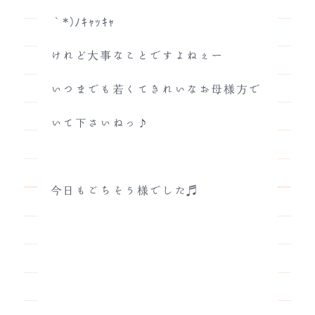
｀*)ﾉｷｬｯｷｬ
けれど大事なことですよねぇー
いつまでも若くてきれいなお母様方で
いて下さいねっ♪
今日もごちそう様でした♬