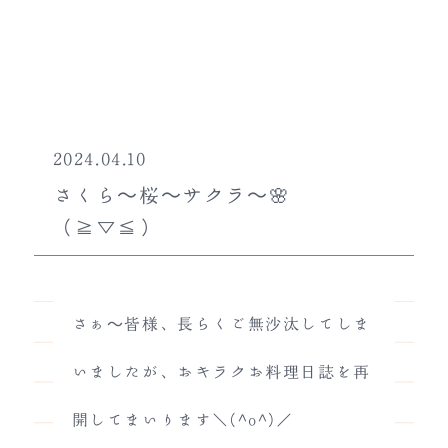
2024.04.10
さくら～桜～サクラ～🌸
（≧▽≦）
さぁ～皆様、長らくご無沙汰してしま
いましたが、おキラクお料理日誌を再
開してまいります＼(^o^)／