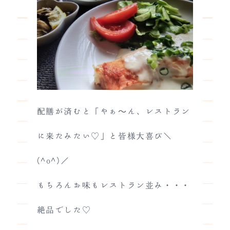
配膳が済むと「やぁ～ん、レストラン
に来たみたい♡」と皆様大喜び＼
(^o^)／
もちろんお味もレストラン並み・・・
絶品でした♡