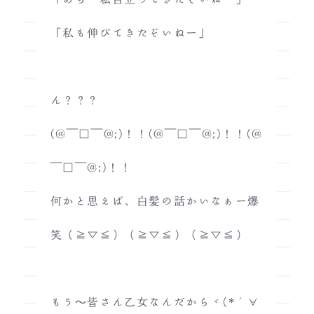
「私も伸びてきたぞいねー」
ん？？？
(@￣□￣@;)！！(@￣□￣@;)！！(@
￣□￣@;)！！
何かと思えば、白髪の話かいなぁー爆
笑（≧▽≦）（≧▽≦）（≧▽≦）
もう～皆さん乙女なんだからヾ(*´∀