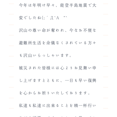
今年は年明け早々、能登半島地震で大
変でしたね(;´Д`A “`
沢山の尊い命が奪われ、今なお不便な
避難所生活を余儀なくされている方々
も沢山いらっしゃいます。
被災された皆様には心よりお見舞い申
し上げますとともに、一日も早い復興
を心からお祈りいたしております。
私達も私達に出来ることを精一杯行い