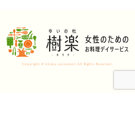
Copyright © kiraku-yuinomori All Rights Reserved.