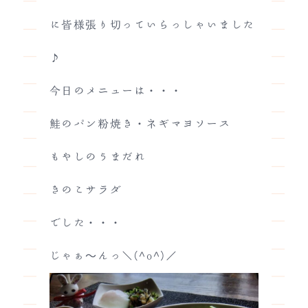
に皆様張り切っていらっしゃいました
♪
今日のメニューは・・・
鮭のパン粉焼き・ネギマヨソース
もやしのうまだれ
きのこサラダ
でした・・・
じゃぁ～んっ＼(^o^)／