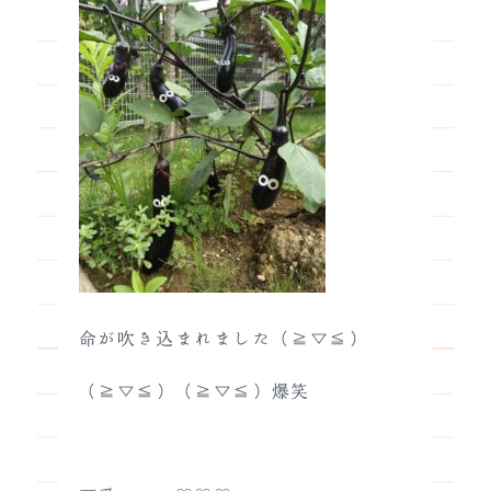
命が吹き込まれました（≧▽≦）
（≧▽≦）（≧▽≦）爆笑