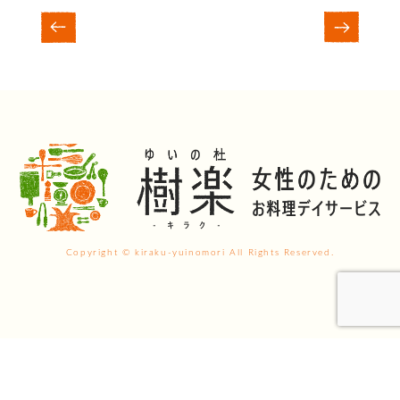
Copyright © kiraku-yuinomori All Rights Reserved.