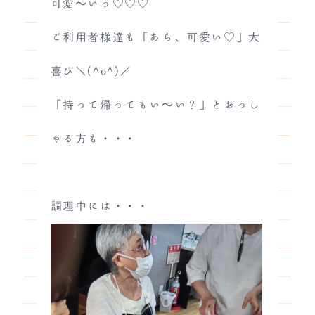
可愛～いっ♡♡♡
ご利用者様達も「あら、可愛い♡」大
喜び＼(^o^)／
「持って帰ってもい～い？」とおっし
ゃる方も・・・
調理中には・・・