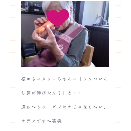
横からスタッフちゃんに「ウソついた
し鼻が伸びたん？」と・・・
違ぁ～うっ、ピノキオじゃなぁ～い、
オラフです～笑笑