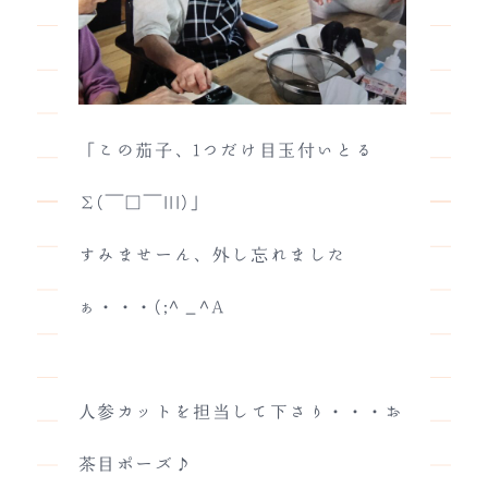
「この茄子、1つだけ目玉付いとる
Σ(￣□￣|||)」
すみませーん、外し忘れました
ぁ・・・(;^_^A
人参カットを担当して下さり・・・お
茶目ポーズ♪