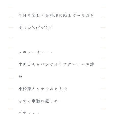
今日も楽しくお料理に励んでいただき
ました＼(^o^)／
メニューは・・・
牛肉とキャベツのオイスターソース炒
め
小松菜とツナのあえもの
なすと車麩の煮しめ
です・・・