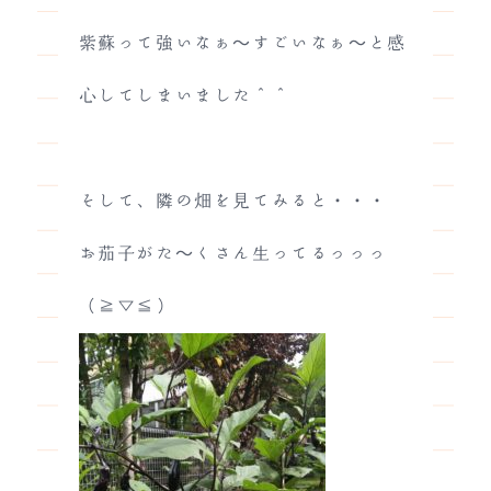
紫蘇って強いなぁ～すごいなぁ～と感
心してしまいました＾＾
そして、隣の畑を見てみると・・・
お茄子がた～くさん生ってるっっっ
（≧▽≦）