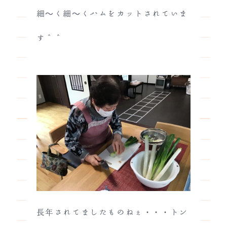
細～く細～くハムをカットされていま
す＾＾
長年されてましたものねぇ・・・トン