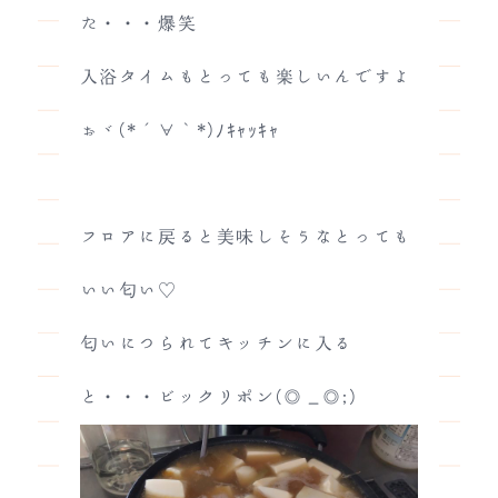
た・・・爆笑
入浴タイムもとっても楽しいんですよ
ぉヾ(*´∀｀*)ﾉｷｬｯｷｬ
フロアに戻ると美味しそうなとっても
いい匂い♡
匂いにつられてキッチンに入る
と・・・ビックリポン(◎_◎;)