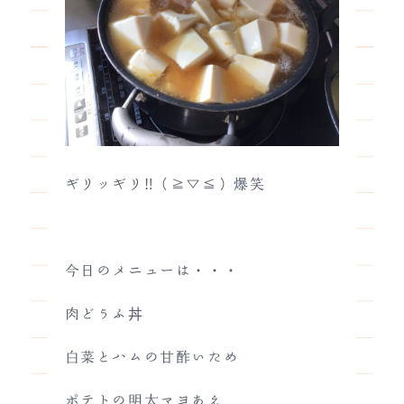
ギリッギリ‼（≧▽≦）爆笑
今日のメニューは・・・
肉どうふ丼
白菜とハムの甘酢いため
ポテトの明太マヨあえ