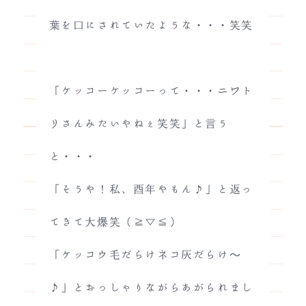
葉を口にされていたような・・・笑笑
「ケッコーケッコーって・・・ニワト
リさんみたいやねぇ笑笑」と言う
と・・・
「そうや！私、酉年やもん♪」と返っ
てきて大爆笑（≧▽≦）
「ケッコウ毛だらけネコ灰だらけ～
♪」とおっしゃりながらあがられまし