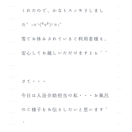
くれたので、かなりスッキリしまし
た°˖✧◝(⁰▿⁰)◜✧˖°
雪でお休みされているご利用者様も、
安心してお越しいただけますよぉ＾＾
さて・・・
今日は入浴介助担当の私・・・お風呂
のご様子をお伝えしたいと思います＾
＾