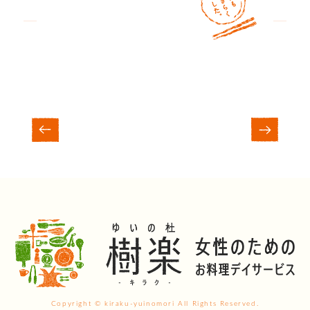
Copyright © kiraku-yuinomori All Rights Reserved.