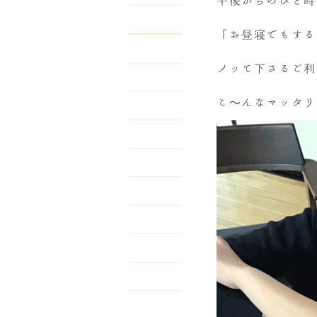
午後からのひと時
「お昼寝でもする
ノッて下さるご利
こ～んなマッタリ