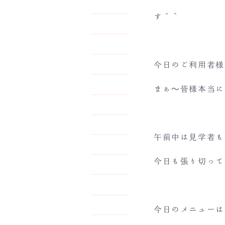
す＾＾
今日のご利用者様
まぁ～皆様本当に
午前中は見学者も
今日も張り切って
今日のメニューは