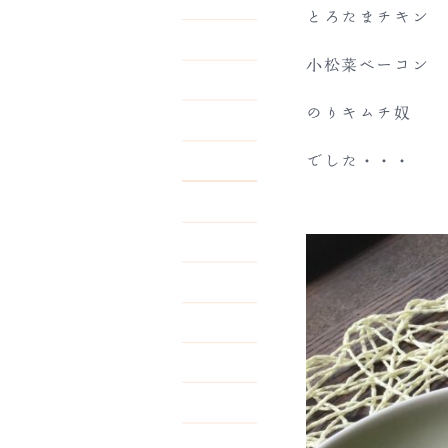
とろたまチキン
小松菜ベーコン
のりキムチ奴
でした・・・