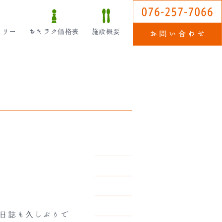
ラリー
おキラク価格表
施設概要
ク日誌も久しぶりで