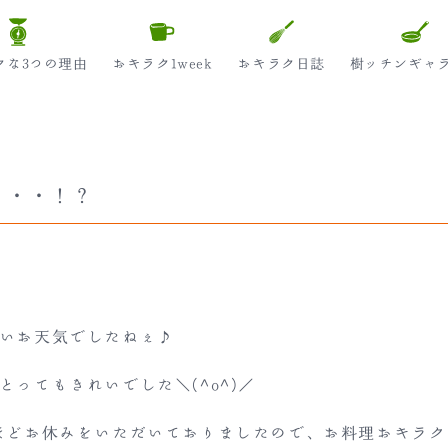
クな3つの理由
おキラク1week
おキラク日誌
樹ッチンギャ
・・・！？
いお天気でしたねぇ♪
とってもきれいでした＼(^o^)／
ほどお休みをいただいておりましたので、お料理おキラ