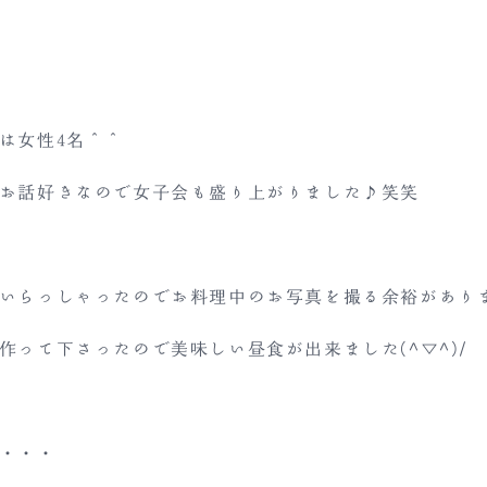
は女性4名＾＾
お話好きなので女子会も盛り上がりました♪笑笑
いらっしゃったのでお料理中のお写真を撮る余裕があり
作って下さったので美味しい昼食が出来ました(^▽^)/
・・・