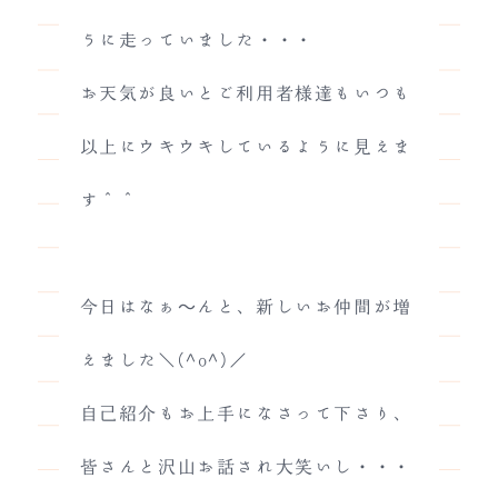
うに走っていました・・・
お天気が良いとご利用者様達もいつも
以上にウキウキしているように見えま
す＾＾
今日はなぁ～んと、新しいお仲間が増
えました＼(^o^)／
自己紹介もお上手になさって下さり、
皆さんと沢山お話され大笑いし・・・