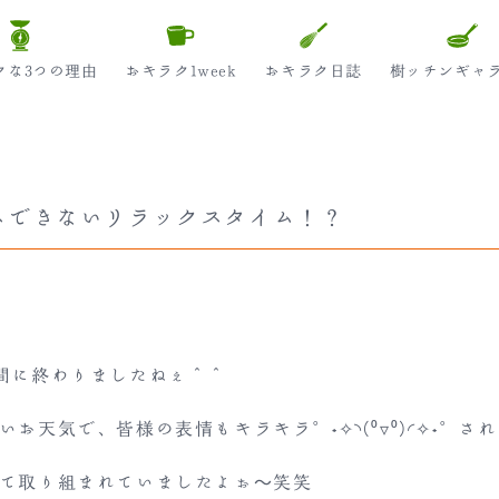
クな3つの理由
おキラク1week
おキラク日誌
樹ッチンギャ
スできないリラックスタイム！？
間に終わりましたねぇ＾＾
お天気で、皆様の表情もキラキラ°˖✧◝(⁰▿⁰)◜✧˖°さ
て取り組まれていましたよぉ～笑笑